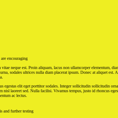
 are encouraging
vitae neque est. Proin aliquam, lacus non ullamcorper elementum, diam er
urna, sodales ultrices nulla diam placerat ipsum. Donec at aliquet est. 
a.
us egestas elit eget porttitor sodales. Integer sollicitudin sollicitudi
m nisl laoreet sed. Nulla facilisi. Vivamus tempus, justo id rhoncus egest
entum ac lectus.
s and further testing