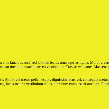
os faucibus orci, sed lobortis lectus urna egestas ligula. Morbi viverra,
Aenean tincidunt vitae quam eu vestibulum. Cras ac velit ante. Maecenas 
n ornare. Morbi vel metus pellentesque, dignissim lacus vel, consequat m
as, lacus mauris vestibulum tellus, a pretium enim est sit amet mi. Etiam 